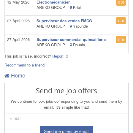
12 May 2026
Électromécanicien
CDI
AREKO GROUP
Kribi
27 April 2026
Superviseur des ventes FMCG
CDI
AREKO GROUP
Yaoundé
27 April 2026
Superviseur commercial quincaillerie
CDI
AREKO GROUP
Douala
This job is false, incorrect?
Report it!
Recommend to a friend
Home
Send me job offers
We continue to look jobs corresponding to you and send them by
email. It's simple like that!
Send me offers by email