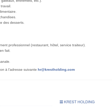
 gâteaux, entremets, etc.).
travail.
limentaire.
rchandises.
rte des desserts.
t professionnel (restaurant, hôtel, service traiteur).
en fait.
sanale.
on à l’adresse suivante
hr@krestholding.com
KREST HOLDING