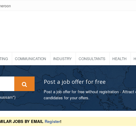
meroon
TING
COMMUNICATION
INDUSTRY
CONSULTANTS
HEALTH
H
Post a job offer for free
Post a job offer for free without registration - Attract 
foussam")
candidates for your offers.
MILAR JOBS BY EMAIL
Register
!