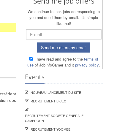
Send me job offers
We continue to look jobs corresponding to
you and send them by email. It's simple
like that!
Send me offers by email
I have read and agree to the
terms of
use
of JobInfoCamer and it
privacy policy
.
Events
NOUVEAU LANCEMENT DU SITE
ssédant
ation des
RECRUTEMENT BICEC
RECRUTEMENT SOCIETE GENERALE
CAMEROUN
RECRUTEMENT YOOMEE