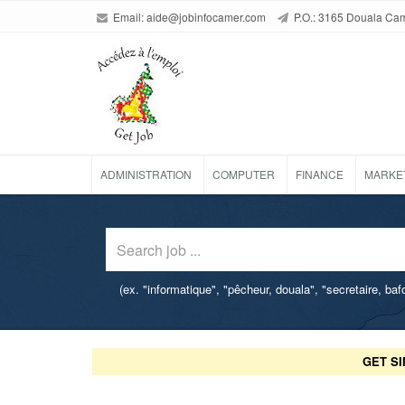
Email:
aide@jobinfocamer.com
P.O.: 3165 Douala Ca
ADMINISTRATION
COMPUTER
FINANCE
MARKE
(ex. "informatique", "pêcheur, douala", "secretaire, ba
GET SI