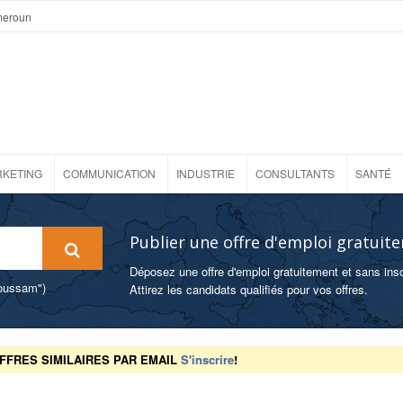
meroun
KETING
COMMUNICATION
INDUSTRIE
CONSULTANTS
SANTÉ
Publier une offre d'emploi gratuit
Déposez une offre d'emploi gratuitement et sans insc
foussam")
Attirez les candidats qualifiés pour vos offres.
FFRES SIMILAIRES PAR EMAIL
S'inscrire
!