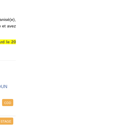
nisé(e),
e et avez
rd le 20
OUN
CDD
STAGE