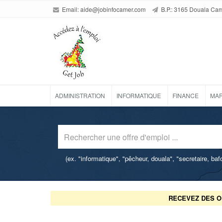
Email:
aide@jobinfocamer.com
B.P.: 3165 Douala Ca
ADMINISTRATION
INFORMATIQUE
FINANCE
MAR
(ex. "informatique", "pêcheur, douala", "secretaire, ba
RECEVEZ DES O