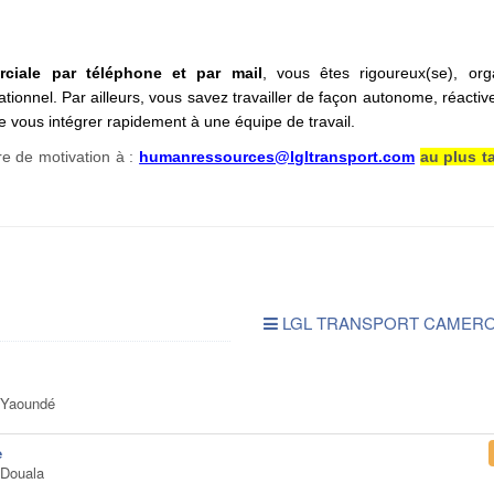
rciale par téléphone et par mail
, v
ous êtes rigoureux(se), orga
ationnel. Par ailleurs, vous savez travailler de façon autonome, réactiv
e vous intégrer rapidement à une équipe de travail.
re de motivation à :
humanressources@lgltransport.com
au plus ta
LGL TRANSPORT CAMER
Yaoundé
e
Douala