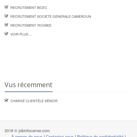
RECRUTEMENT BICEC
RECRUTEMENT SOCIETE GENERALE CAMEROUN
RECRUTEMENT YOOMEE
VOIR PLUS ...
Vus récemment
CHARGÉ CLIENTÈLE SÉNIOR
2018 © jobinfocamer.com
À propos de nous
|
Contactez nous
|
Politique de confidentialité
|