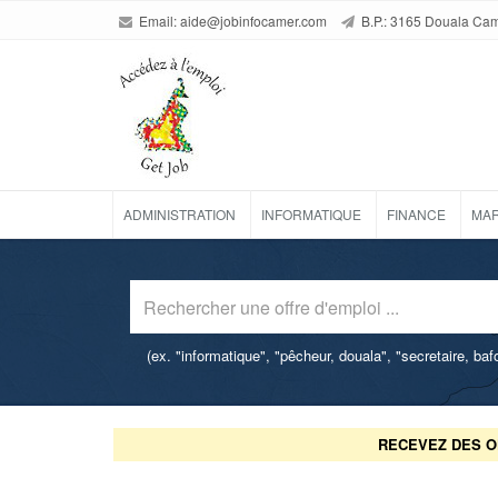
Email:
aide@jobinfocamer.com
B.P.: 3165 Douala Ca
ADMINISTRATION
INFORMATIQUE
FINANCE
MAR
(ex. "informatique", "pêcheur, douala", "secretaire, ba
RECEVEZ DES O