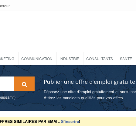
meroun
KETING
COMMUNICATION
INDUSTRIE
CONSULTANTS
SANTÉ
Publier une offre d'emploi gratuit
Déposez une offre d'emploi gratuitement et sans insc
foussam")
Attirez les candidats qualifiés pour vos offres.
FFRES SIMILAIRES PAR EMAIL
S'inscrire
!