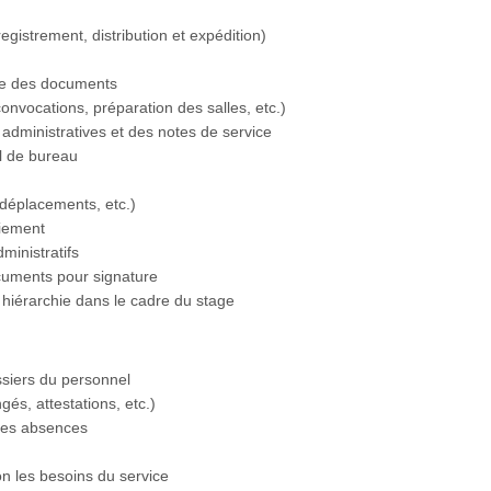
registrement, distribution et expédition)
ue des documents
onvocations, préparation des salles, etc.)
administratives et des notes de service
el de bureau
 déplacements, etc.)
aiement
ministratifs
ocuments pour signature
a hiérarchie dans le cadre du stage
ossiers du personnel
és, attestations, etc.)
 des absences
on les besoins du service