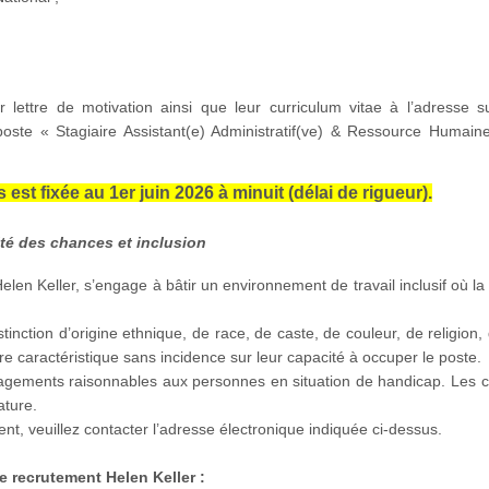
r lettre de motivation ainsi que leur curriculum vitae à l’adresse s
u poste « Stagiaire Assistant(e) Administratif(ve) & Ressource Humai
st fixée au 1er juin 2026 à minuit (délai de rigueur).
ité des chances et inclusion
len Keller, s’engage à bâtir un environnement de travail inclusif où la 
tinction d’origine ethnique, de race, de caste, de couleur, de religion,
re caractéristique sans incidence sur leur capacité à occuper le poste.
agements raisonnables aux personnes en situation de handicap. Les c
ature.
nt, veuillez contacter l’adresse électronique indiquée ci-dessus.
e recrutement Helen Keller :