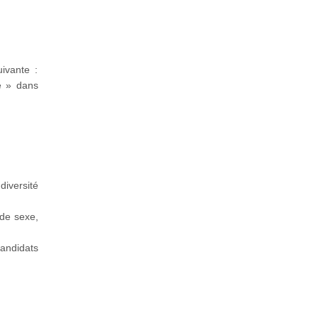
uivante :
ne » dans
diversité
 de sexe,
andidats