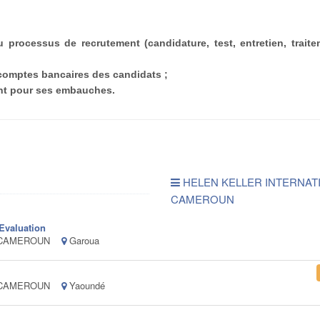
processus de recrutement (candidature, test, entretien, trait
 comptes bancaires des candidats ;
nt pour ses embauches.
HELEN KELLER INTERNAT
CAMEROUN
 Evaluation
AL CAMEROUN
Garoua
AL CAMEROUN
Yaoundé