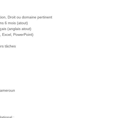
on, Droit ou domaine pertinent
ns 6 mois (atout)
ais (anglais atout)
, Excel, PowerPoint)
urs tâches
 Cameroun
ational ;