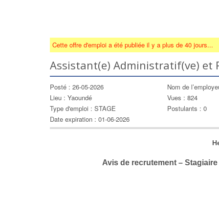
Cette offre d'emploi a été publiée il y a plus de 40 jours...
Assistant(e) Administratif(ve) e
Posté : 26-05-2026
Nom de l’emplo
Lieu : Yaoundé
Vues : 824
Type d'emploi : STAGE
Postulants : 0
Date expiration : 01-06-2026
He
Avis de recrutement – Stagiair