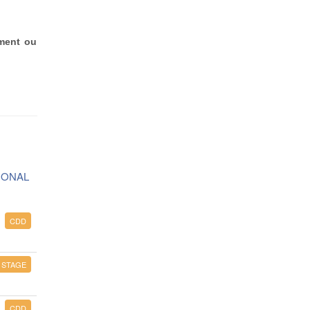
ement ou
IONAL
CDD
STAGE
CDD