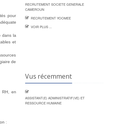
RECRUTEMENT SOCIETE GENERALE
CAMEROUN
tés pour
RECRUTEMENT YOOMEE
 adéquate
VOIR PLUS ...
e dans la
ables et
essources
giaire de
Vus récemment
et RH, en
ASSISTANT(E) ADMINISTRATIF(VE) ET
RESSOURCE HUMAINE
on :